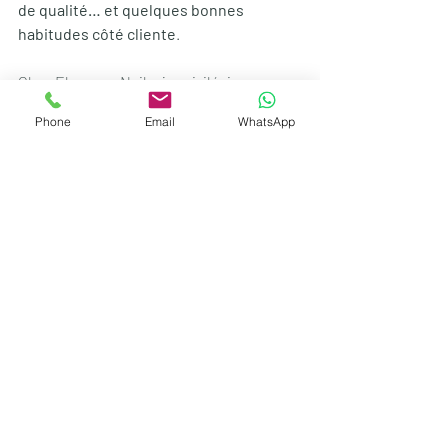
de qualité… et quelques bonnes 
habitudes côté cliente
.
Chez Elegancy Nails, je privilégie 
toujours une approche sur-mesure, 
Phone
Email
WhatsApp
élégante et respectueuse de vos ongles 
naturels. Mon objectif ? Que vous 
repartiez fière… et sereine pour les 
semaines à venir.
Conseils Ongles & Beauté
Posts récents
Voir tout