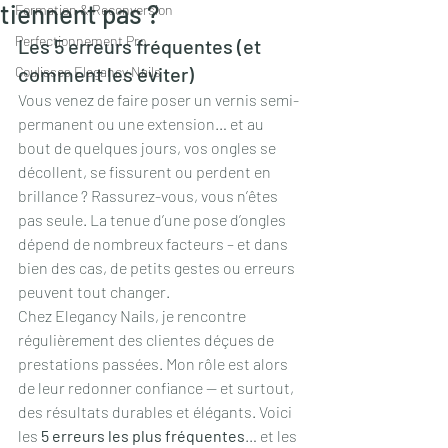
tiennent pas ?
Formation & Reconversion
Perfectionnement Pro
Les 5 erreurs fréquentes (et 
comment les éviter)
Coulisses Elegancy Nails
Vous venez de faire poser un vernis semi-
permanent ou une extension… et au 
bout de quelques jours, vos ongles se 
décollent, se fissurent ou perdent en 
brillance ? Rassurez-vous, vous n’êtes 
pas seule. La tenue d’une pose d’ongles 
dépend de nombreux facteurs – et dans 
bien des cas, de petits gestes ou erreurs 
peuvent tout changer.
Chez Elegancy Nails, je rencontre 
régulièrement des clientes déçues de 
prestations passées. Mon rôle est alors 
de leur redonner confiance — et surtout, 
des résultats durables et élégants. Voici 
les 
5 erreurs les plus fréquentes
… et les 