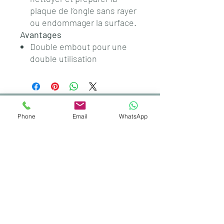
plaque de l’ongle sans rayer
ou endommager la surface.
Avantages
Double embout pour une
double utilisation
Navigation
Pour les clientes:
Pour les stagiaires :
Phone
Email
WhatsApp
Soins en salon
Toutes les formations
Réserver un rendez-vous
Financements & FAFCEA
Témoignages
Avis stagiaires
FAQ beauté
FAQ formation
Coordonnées
Elegancy Nails – Gaëlle
1522 Chemin de Valcros, Roquevaire,
Bouches-du-Rhône (13)
📞 06 09 21 70 55